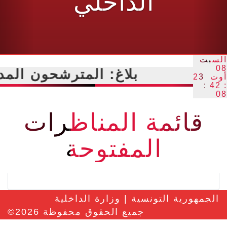
الداخلي
السبت
08
بلاغ: المترشحون المدع
أوت 23
: 42 :
08
قائمة المناظرات
المفتوحة
الجمهورية التونسية | وزارة الداخلية
جميع الحقوق محفوظة
2026
©